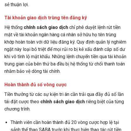
sẻ thuận lợi.
Tài khoản giao dịch trùng tên đăng ký
Hệ thống
chính sách giao dịch
chỉ phê duyệt lệnh rút tiền
mặt về tài khoản ngân hàng cá nhân sở hữu họ tên trùng
khớp hoàn toàn với dữ liệu đăng ký. Quy định quản lý nghiêm
ngặt này loại bỏ triệt để mọi rủi ro bị kẻ xấu đánh cắp số dư
khi vô tình lộ mật khẩu. Những lệnh chuyển tiền qua tài khoản
trung gian của bên thứ ba đều bị hệ thống từ chối thanh toán
nhằm bảo vệ dòng tài chính.
Hoàn thành đủ số vòng cược
Tiền thưởng từ các sự kiện tri ân cần trải qua đầy đủ số lần
tái đặt cược theo
chính sách giao dịch
riêng biệt của từng
chương trình.
Thành viên cần hoàn thành đủ 20 vòng cược hợp lệ tại
sảnh thể thao SABA trước khi thực hiện thao tác rút tiền