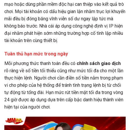
mạo hoặc dùng phần mềm độc hại can thiệp vào kết quả trò
chơi. Mọi tài khoản có dấu hiệu gian lận nhằm trục lợi khuyến
mãi đều bị đóng băng vĩnh viễn số dư ngay lập tức mà
không báo trước. Nhà cái áp dụng công nghệ định vị IP hiện
đại nhằm phát hiện sớm những trường hợp cố tình lập nhiều
tài khoản trên cùng thiết bị.
Tuân thủ hạn mức trong ngày
Mỗi phương thức thanh toán đều có
chính sách giao dịch
rõ ràng về số tiền tối thiểu cũng như mức tối đa cho một lần
thực hiện lệnh. Người chơi cần điền số tiền nằm trong phạm
vi cho phép của hệ thống để tránh tình trạng lệnh bị từ chối
tự động từ tổng đài. Hạn mức rút tiền mặt tối đa trong vòng
24 giờ được áp dụng dựa trên cấp bậc danh hiệu thành viên
hiện tại của người chơi.