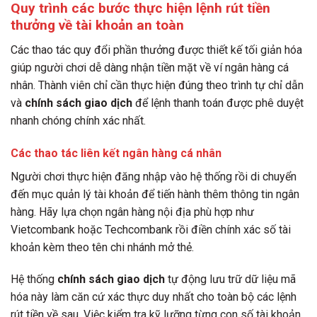
Quy trình các bước thực hiện lệnh rút tiền
thưởng về tài khoản an toàn
Các thao tác quy đổi phần thưởng được thiết kế tối giản hóa
giúp người chơi dễ dàng nhận tiền mặt về ví ngân hàng cá
nhân. Thành viên chỉ cần thực hiện đúng theo trình tự chỉ dẫn
và
chính sách giao dịch
để lệnh thanh toán được phê duyệt
nhanh chóng chính xác nhất.
Các thao tác liên kết ngân hàng cá nhân
Người chơi thực hiện đăng nhập vào hệ thống rồi di chuyển
đến mục quản lý tài khoản để tiến hành thêm thông tin ngân
hàng. Hãy lựa chọn ngân hàng nội địa phù hợp như
Vietcombank hoặc Techcombank rồi điền chính xác số tài
khoản kèm theo tên chi nhánh mở thẻ.
Hệ thống
chính sách giao dịch
tự động lưu trữ dữ liệu mã
hóa này làm căn cứ xác thực duy nhất cho toàn bộ các lệnh
rút tiền về sau. Việc kiểm tra kỹ lưỡng từng con số tài khoản